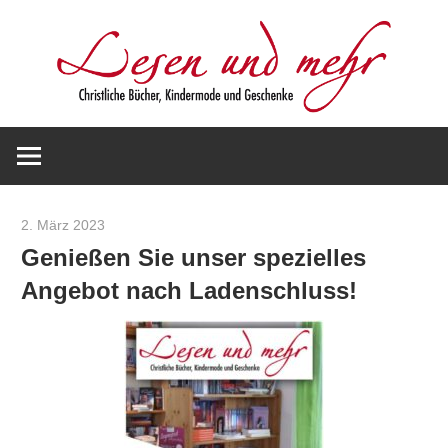
Zum
Inhalt
springen
Christliche
Lesen
Bücher,
Kindermode
und
und
2. März 2023
Werner Staiger
Geschenke
Genießen Sie unser spezielles
mehr
Angebot nach Ladenschluss!