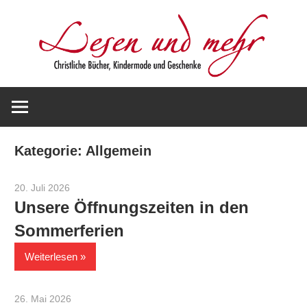
Zum
Inhalt
springen
Christliche
Lesen
Bücher,
Kindermode
und
und
Kategorie:
Allgemein
Geschenke
mehr
20. Juli 2026
Werner Staiger
Unsere Öffnungszeiten in den
Sommerferien
Weiterlesen
26. Mai 2026
Werner Staiger