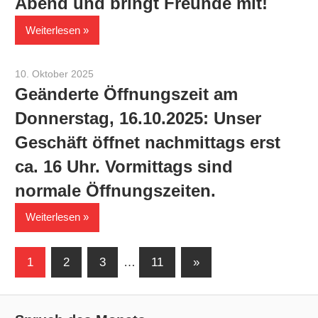
Abend und bringt Freunde mit!
Weiterlesen
10. Oktober 2025
Werner Staiger
Geänderte Öffnungszeit am
Donnerstag, 16.10.2025: Unser
Geschäft öffnet nachmittags erst
ca. 16 Uhr. Vormittags sind
normale Öffnungszeiten.
Weiterlesen
Seitennummerierung
Nächste
1
2
3
…
11
»
Beiträge
der
Beiträge