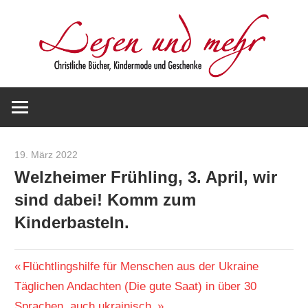
Zum
Inhalt
springen
Christliche
Lesen
Bücher,
Kindermode
und
und
19. März 2022
Werner Staiger
Geschenke
Welzheimer Frühling, 3. April, wir
mehr
sind dabei! Komm zum
Kinderbasteln.
ALLGEMEIN
Beitragsnavigation
Vorheriger
Flüchtlingshilfe für Menschen aus der Ukraine
Nächster
Beitrag:
Täglichen Andachten (Die gute Saat) in über 30
Beitrag:
Sprachen, auch ukrainisch.