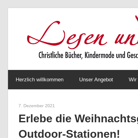
Zum
Inhalt
springen
Christliche
Bücher,
Herzlich willkommen
Unser Angebot
Wir
Kindermode
und
Geschenke
7. Dezember 2021
Werner Staiger
Erlebe die Weihnachts
Outdoor-Stationen!