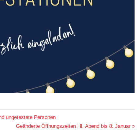
und ungetestete Personen
Nächster
Geänderte Öffnungszeiten Hl. Abend bis 8. Januar
Beitrag: