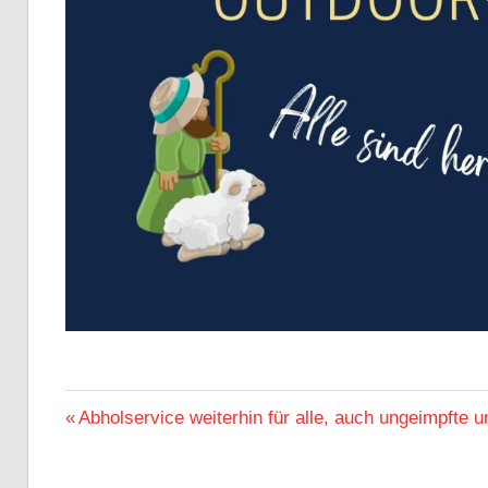
ALLGEMEIN
Beitragsnavigation
Vorheriger
Abholservice weiterhin für alle, auch ungeimpfte 
Beitrag: