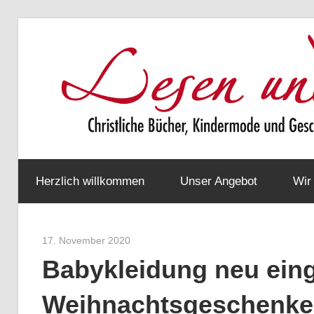
Zum
Inhalt
springen
Christliche
Bücher,
Herzlich willkommen
Unser Angebot
Wir
Kindermode
und
Geschenke
17. November 2020
Werner Staiger
Babykleidung neu einge
Weihnachtsgeschenke