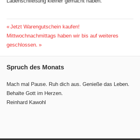
Ladenschließung kleiner gemacht haben.
ALLGEMEIN
Beitragsnavigation
Vorheriger
Jetzt Warengutschein kaufen!
Nächster
Beitrag:
Mittwochnachmittags haben wir bis auf weiteres
Beitrag:
geschlossen.
Spruch des Monats
Mach mal Pause. Ruh dich aus. Genieße das Leben.
Behalte Gott im Herzen.
Reinhard Kawohl